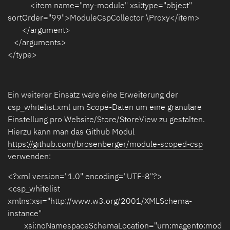
<item name="my-module" xsi:type="object"
sortOrder="99">ModuleCspCollector \Proxy</item>
</argument>
</arguments>
</type>
Ein weiterer Einsatz wäre eine Erweiterung der
csp_whitelist.xml um Scope-Daten um eine granulare
Einstellung pro Website/Store/StoreView zu gestalten.
Hierzu kann man das Github Modul
https://github.com/brosenberger/module-scoped-csp
verwenden:
<?xml version="1.0" encoding="UTF-8"?>
<csp_whitelist
xmlns:xsi="http://www.w3.org/2001/XMLSchema-
instance"
xsi:noNamespaceSchemaLocation="urn:magento:mod