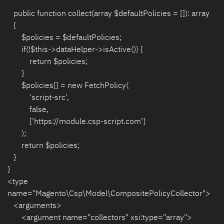
public function collect(array $defaultPolicies = []): array
{
$policies = $defaultPolicies;
if(!$this->dataHelper->isActive()) {
return $policies;
}
$policies[] = new FetchPolicy(
'script-src',
false,
['https://module.csp-script.com']
);
return $policies;
}
}
<type
name="Magento\Csp\Model\CompositePolicyCollector">
<arguments>
<argument name="collectors" xsi:type="array">