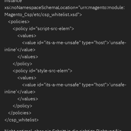
instance"
xsi:noNamespaceSchemaLocation="urn:magento:module:
Magento_Csp/etc/csp_whitelist.xsd">
<policies>
<policy id="script-src-elem">
<values>
<value id="its-a-me-unsafe" type="host">'unsafe-
inline'</value>
</values>
</policy>
<policy id="style-src-elem">
<values>
<value id="its-a-me-unsafe" type="host">'unsafe-
inline'</value>
</values>
</policy>
</policies>
</csp_whitelist>
Nicht optimal, aber ein Schritt in die richtige Richtung für