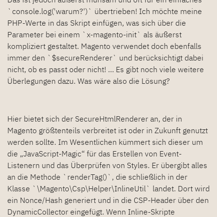
`console.log('warum?')` übertrieben! Ich möchte meine
PHP-Werte in das Skript einfügen, was sich über die
Parameter bei einem `x-magento-init` als äußerst
kompliziert gestaltet. Magento verwendet doch ebenfalls
immer den `$secureRenderer` und berücksichtigt dabei
nicht, ob es passt oder nicht! … Es gibt noch viele weitere
Überlegungen dazu. Was wäre also die Lösung?
Hier bietet sich der SecureHtmlRenderer an, der in
Magento größtenteils verbreitet ist oder in Zukunft genutzt
werden sollte. Im Wesentlichen kümmert sich dieser um
die „JavaScript-Magic“ für das Erstellen von Event-
Listenern und das Überprüfen von Styles. Er übergibt alles
an die Methode `renderTag()`, die schließlich in der
Klasse `\Magento\Csp\Helper\InlineUtil` landet. Dort wird
ein Nonce/Hash generiert und in die CSP-Header über den
DynamicCollector eingefügt. Wenn Inline-Skripte