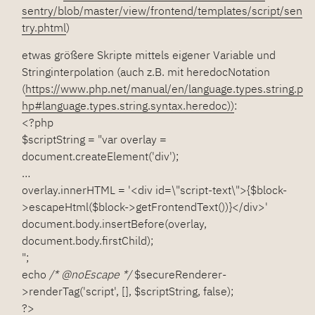
sentry/blob/master/view/frontend/templates/script/sen
try.phtml
)
etwas größere Skripte mittels eigener Variable und
Stringinterpolation (auch z.B. mit heredocNotation
(
https://www.php.net/manual/en/language.types.string.p
hp#language.types.string.syntax.heredoc))
:
<?php
$scriptString = "var overlay =
document.createElement('div');
…
overlay.innerHTML = '<div id=\"script-text\">{$block-
>escapeHtml($block->getFrontendText())}</div>'
document.body.insertBefore(overlay,
document.body.firstChild);
";
echo
/* @noEscape */
$secureRenderer-
>renderTag('script', [], $scriptString, false);
?>