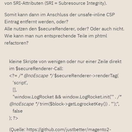
von SRI-Attributen (SRI = Subresource Integrity).
Somit kann dann im Anschluss der unsafe-inline CSP
Eintrag entfernt werden, oder?
Alle nutzen den $secureRenderer, oder? Oder auch nicht.
Wie kann man nun entsprechende Teile im phtml
refactoren?
kleine Skripte von wenigen oder nur einer Zeile direkt
im $secureRenderer-Call:
<?=
/* @noEscape */
$secureRenderer->renderTag(
'script',
[],
"window.LogRocket && window.LogRocket.init('" .
/*
@noEscape */
trim($block->getLogrocketKey()) . "');",
false
); ?>
(Quelle:
https://github.com/justbetter/magento2-