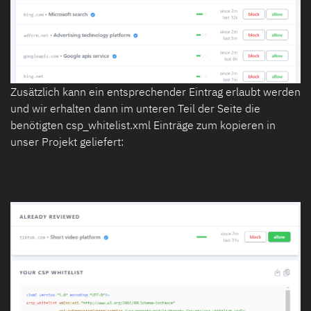
Zusätzlich kann ein entsprechender Eintrag erlaubt werden
und wir erhalten dann im unteren Teil der Seite die
benötigten csp_whitelist.xml Einträge zum kopieren in
unser Projekt geliefert: