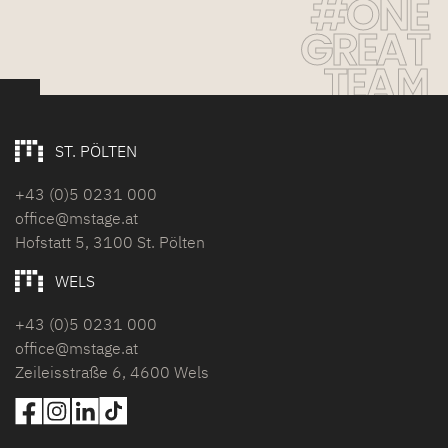
#ONE
GREAT
TEAM
ST. PÖLTEN
+43 (0)5 0231 000
office@mstage.at
Hofstatt 5, 3100 St. Pölten
WELS
+43 (0)5 0231 000
office@mstage.at
Zeileisstraße 6, 4600 Wels