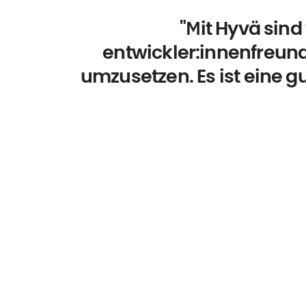
"Mit Hyvä sind
entwickler:innenfreun
umzusetzen. Es ist eine g