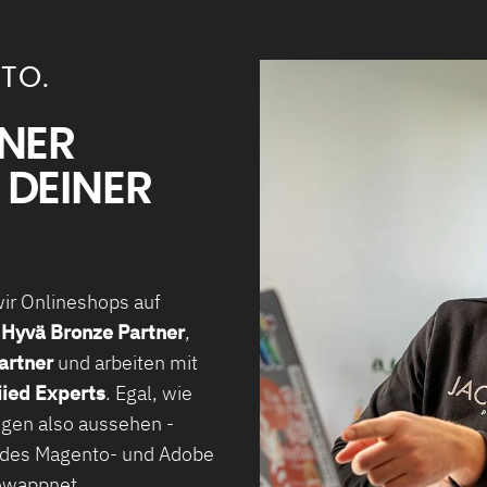
TO.
ENER
 DEINER
wir Onlineshops auf
Hyvä Bronze Partner
,
artner
und arbeiten mit
iied Experts
. Egal, wie
ngen also aussehen -
jedes Magento- und Adobe
ewappnet.