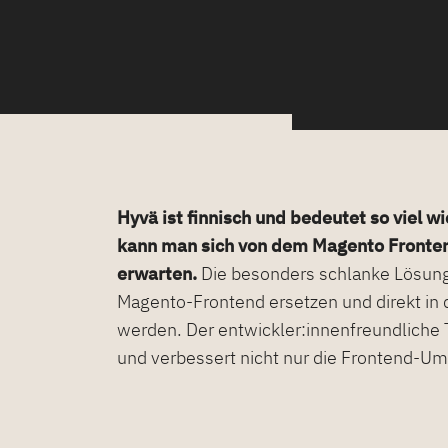
Hyvä ist finnisch und bedeutet so viel w
kann man sich von dem Magento Fronte
erwarten.
Die besonders schlanke Lösung
auch einen Checkout, der in alle Ma
Magento-Frontend ersetzen und direkt in 
werden. Der entwickler:innenfreundliche 
und verbessert nicht nur die Frontend-Um