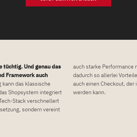
ie tüchtig. Und genau das
auch starke Performance m
nd Framework auch
dadurch so allerlei Vortei
 kann das klassische
gento 2 Shops eingebettet
das Shopsystem integriert
werden kann.
Tech-Stack verschnellert
setzung, sondern vereint